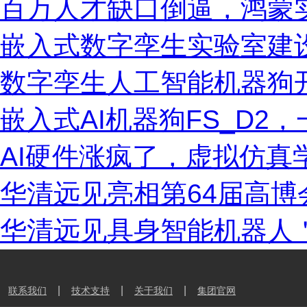
百万人才缺口倒逼，鸿蒙
嵌入式数字孪生实验室建
数字孪生人工智能机器狗开
嵌入式AI机器狗FS_D2
AI硬件涨疯了，虚拟仿真
华清远见亮相第64届高博
华清远见具身智能机器人＂
|
|
|
联系我们
技术支持
关于我们
集团官网