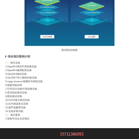
图2系统结构图
综合项目案例介绍
一、相关实验
1.OpenWrt系统环境搭建实验
2.OpenWrt编译配置实验
3.OpenWrt路由实验
4.Ser2NET串口网络转换实验
5.mjpg-streamer视频软件移植实验
6.视频传输实验
7.STM32主控板环境搭建实验
8.直流电机驱动实验
9.舵机驱动实验
10.OLED显示驱动实验
11.红外循迹算法实验
12.超声波蔽障实验
13.光电采集实验
二、项目案例
1.智能车综合实训项目
15711386993