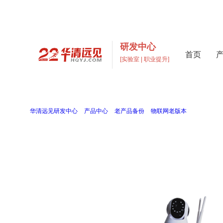
研发中心
首页
[实验室 | 职业提升]
高校实验室建设与元宇宙数
打造支撑“教学+科研+创新”多层次高校实验室一站式解
当前位置：
华清远见研发中心
>
产品中心
>
老产品备份
>
物联网老版本
>
AI智能家居
AI智能家居实训套件
FS_AIVRJJ
VR技术与物联网技术相结合，构建新型家居模式，用户沉浸式体验，与场景发生交互。套件