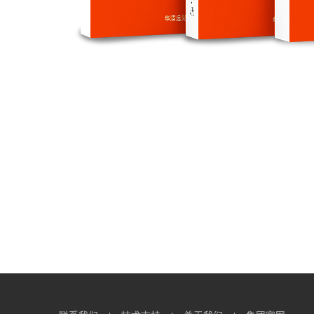
设备介绍
系统结构
设备项目
设备概述
AI+VR物联网智能家居实训套件包含11大功能，全面覆盖了当前智能家居所需功能
联动 ；（8）智能门禁控制；（9）人工智能语音识别；（10）智能报警控制；（11
实训套件还可以通过手机平板等Android设备接入系统，通过家居控制系统控制
产品特色
1.VR+AI+物联网实现虚拟场景与现实结合的人工智能家居实训套件
2.智能云实现远程控制
3.使用工业级传感器
4.airLink实现自动Wifi配网
5.Zigbee无线网络传输
6.结构精巧，方便动手操作与搬运、携带
7.覆盖当前智能家居所需功能
8.Android终端控制
9.VR终端控制
10.语音控制终端设备