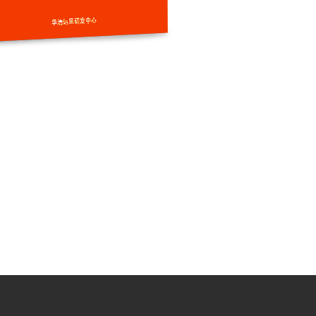
，主要包含如下：（1）VR家居控制系统；（2）平板家居控制系统；（3）智能家电
）智能网关控制。
监测设备的状态。通过光照感应器实时调节室内灯光亮度，给您最优的生活享受通过温