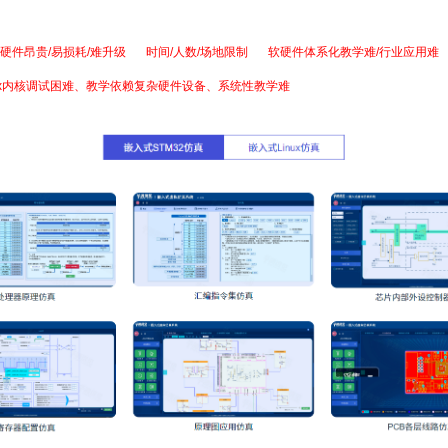
等不同性能芯片，支持ARM、RISC-V等主流及国产架构等多处理器教学，支持RTOS/Lin
硬件昂贵/易损耗/难升级
”、“
时间/人数/场地限制
”、“
软硬件体系化教学难/行业应用难
nux)，图形界面(LVGL、Qt、微信小程序)，再到综合项目(单片机物联网项目、嵌入式
ux内核调试困难、教学依赖复杂硬件设备、系统性教学难
等难题。在虚拟仿真环境下，