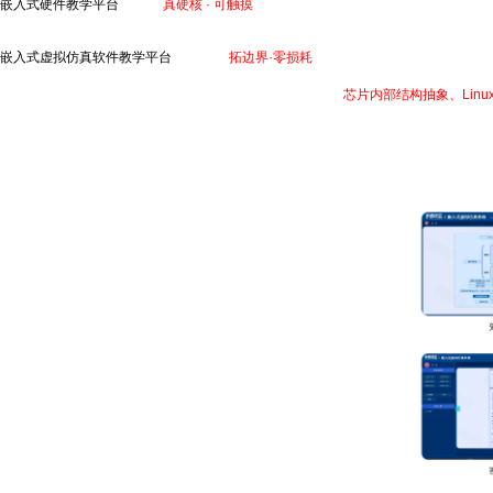
嵌入式硬件教学平台
，强调“
真硬核 · 可触摸
”，覆盖MCU、MPU、MCU+MPU多核
网/嵌入式/人工智能等多应用项目教学，学生可以循序渐进地掌握嵌入式开发技能。
嵌入式虚拟仿真软件教学平台
，则强调“
拓边界·零损耗
”，解决嵌入式硬件实践平台的“
件认知、原理图与PCB设计，到处理器外设驱动(MCU、MPU)，操作系统(RTOS、Li
码真实运行，现象直观可见。尤其能有效解决嵌入式教学上
芯片内部结构抽象、Lin
成本、场地、人数、升级等限制，在多元化虚拟仿真环境中尽情实操。