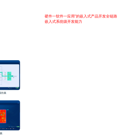
ux/Androd等多操作系统教学，支持LVGL/Qt等多图形界面教学，支持单片机/物联
”等难题。平台完整仿真重现“
硬件一软件一应用”的嵌入式产品开发全链路
：从电子元器
Linux项目)，带领学生掌握
嵌入式系统级开发能力
。每个知识点均配套虚拟实验，代
抽象原理可视化、复杂系统可交互、行业应用场景沉浸式体验——学生可以突破硬件