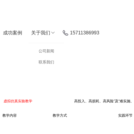
成功案例
关于我们
15711386993
公司新闻
联系我们
转型的关键驱动力。国家层面，《国家集成电路产业发展推进纲要》《电子信息制造业
将“
虚拟仿真实验教学
”提升至战略高度，以破解“
高投入、高损耗、高风险”及“难实施、
合虚实资源的全栈解决方案。
：
教学内容
，直击企业用人标准；
教学方式
采用“虚拟仿真+硬件”双轨并行；
实践环节