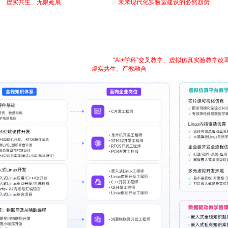
其“
虚实共生、无限延展
”的革命性优势，成为
未来现代化实验室建设的必然趋势
，让教
就业班”课程体系，紧跟企业人才需求，融合
“AI+学科”交叉教学、虚拟仿真实验教学
任的无缝衔接。助力高校快速实施“
虚实共生、产教融合
”的创新教学内容改革。