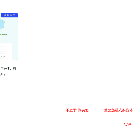
统级设计能力与工程思维。我们的教学实践
不止于“做实验”
，而是
一整套递进式实践体
面向产业的真实项目实战，让学生在真实工程场景中检验和提升能力，真正打造
以“基