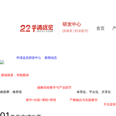
研发中心
首页
[实验室 | 职业提升]
高校实验室建设与元宇宙数
打造支撑“教学+科研+创新”多层次高校实验室一站式解
当前位置：
华清远见研发中心
>
新闻动态
> 华清远见嵌入式“硬件+仿真+课程+师资
华清远见嵌入式“硬件+仿真+课程+师资”产教融合与实践教学方案
发布于2026-05-21
来源： 华清远见
作者： 研发中心
“
硬核根基，智能载体
”——嵌入式技术是构筑智能世界的底层基石，从芯片设计到系
稳增长行动方案》等政策密集部署，明确将集成电路产业（涵盖芯片、智能硬件、嵌
为推动国家战略更好落地，
破解高校教学与产业脱节
难题，国家对高校新工科建设也提
难观摩、难再现
”的三高三难，推动虚拟仿真教学资源向“
体系化、平台化、共享化
”
华清远见强势推出“
硬件+仿真+课程+师资
”的嵌入式
产教融合与实践教学
方案——这是
通过仿真3D场景与行业实训平台驱动产业化项目落地。该方案最终交付的，
不仅是软
01