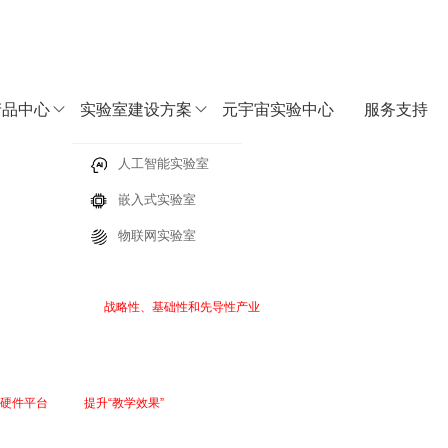
产品中心
实验室建设方案
元宇宙实验中心
服务支持
字化教学实践中心
人工智能实验室
嵌入式实验室
决方案
”产教融合与实践教学方案
物联网实验室
统集成，从工业控制到具身智能，嵌入式承载着万千应用的硬核落地，已成为数字化
入式系统等）定位为
战略性、基础性和先导性产业
。
出了更高的要求，“产教融合”政策持续加码，着力锻造学生的“硬核”实践能力。同时
发展。时代呼唤教学方式与内容的双重升级，高校也亟需一套能真正对接产业需求、融
一套AI赋能、虚实共生、产教融合的全栈体系。该方案精准回应高校关注的几大方向
硬件平台
，更是
提升“教学效果”
的完整能力闭环，让学生学到真本事。