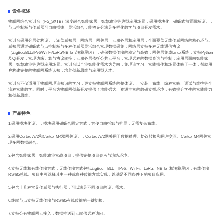
设备概述
物联网综合实训台（FS_SXTB）深度融合智能家居、智慧农业等典型应用场景，采用模块化、磁吸式前置面板设计，
节点控制板与传感器可自由插拔、灵活组合，能够充分满足多样化教学与项目开发需求。
实训台采用分层架构设计，涵盖感知层、网络层、网关层、云服务层和应用层，全面覆盖无线传感网络的核心环节。
感知层通过磁吸式节点控制板与多种传感器灵活组合实现数据采集；网络层支持多种无线通信协议
（ZigBee/BLE/IPv6/Wi-Fi/LoRa/NB-IoT/鸿蒙星闪），确保数据传输的稳定与高效；网关层集成Linux系统，支持Python
及Qt开发，实现边缘计算与协议转换；云服务层依托公共云平台，实现远程的数据查询与控制；应用层面向智能家
居、智慧农业等典型应用场景。实训台以产业智能化需求为导向，集理论学习、实践操作和场景体验于一体，帮助用
户构建完整的物联网系统认知，培养创新思维与应用型人才。
实训台不仅适用于物联网理论知识的学习，更支持物联网系统的整体设计、安装、布线、编程实验、调试与维护等全
流程实践教学。同时，平台为物联网创新开发提供了功能强大、资源丰富的教研支撑环境，有效提升学生的实践能力
和创新思维。
产品特色
1.采用模块化设计，模块采用磁吸合固定方式，方便自由拆卸与扩展，无需复杂布线。
2.采用Cortex-A72和Cortex-M4双网关设计，Cortex-A72网关用于数据处理、协议转换和用户交互。Cortex-M4网关实
现多网数据融合。
3.包含智能家居、智能农业实战项目，提供完整项目参考与演练环境。
4.支持无线和有线传输方式，无线传输方式包括ZigBee、BLE、IPv6、Wi-Fi、LoRa、NB-IoT和鸿蒙星闪，有线传输
RS485总线。项目中可选择其中一种或多种传输方式实现，以满足不同条件下的项目应用。
5.包含十几种常见传感器与执行器，可以满足不同项目的设计需求。
6.终端节点支持无线传输与RS485有线传输的一键切换。
7.支持公有物联网云接入，数据推送到云端供远程访问。