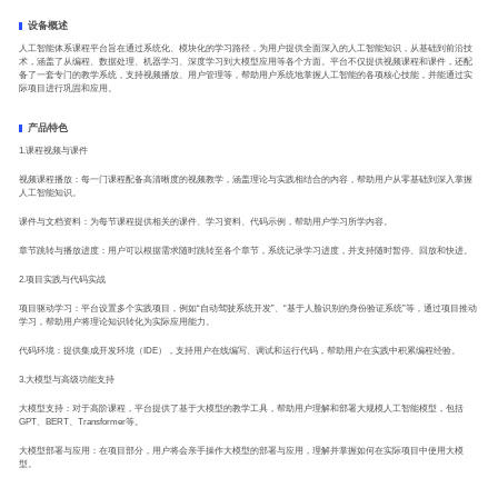
设备概述
人工智能体系课程平台旨在通过系统化、模块化的学习路径，为用户提供全面深入的人工智能知识，从基础到前沿技
术，涵盖了从编程、数据处理、机器学习、深度学习到大模型应用等各个方面。平台不仅提供视频课程和课件，还配
备了一套专门的教学系统，支持视频播放、用户管理等，帮助用户系统地掌握人工智能的各项核心技能，并能通过实
际项目进行巩固和应用。
产品特色
1.课程视频与课件
视频课程播放：每一门课程配备高清晰度的视频教学，涵盖理论与实践相结合的内容，帮助用户从零基础到深入掌握
人工智能知识。
课件与文档资料：为每节课程提供相关的课件、学习资料、代码示例，帮助用户学习所学内容。
章节跳转与播放进度：用户可以根据需求随时跳转至各个章节，系统记录学习进度，并支持随时暂停、回放和快进。
2.项目实践与代码实战
项目驱动学习：平台设置多个实践项目，例如“自动驾驶系统开发”、“基于人脸识别的身份验证系统”等，通过项目推动
学习，帮助用户将理论知识转化为实际应用能力。
代码环境：提供集成开发环境（IDE），支持用户在线编写、调试和运行代码，帮助用户在实践中积累编程经验。
3.大模型与高级功能支持
大模型支持：对于高阶课程，平台提供了基于大模型的教学工具，帮助用户理解和部署大规模人工智能模型，包括
GPT、BERT、Transformer等。
大模型部署与应用：在项目部分，用户将会亲手操作大模型的部署与应用，理解并掌握如何在实际项目中使用大模
型。