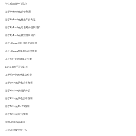
学生成绩统计可视化
基于PyTorch的房价预测
基于PyTorch的鲍鱼年龄判定
基于PyTorch的垃圾邮件逻辑回归
基于PyTorch的蘑菇逻辑回归
基于skleam的乳腺癌逻辑回归
基于sklearn共享单车租赁预测
基于贝叶斯的驾尾花分类
LeNet-5的手写体识别
基于贝叶斯的糖尿病分类
基于DNN的风电功率预测
基于AlexNet的猫狗分类
基于RNN的风电功率预测
基于DNN的PM2.5预测
基于DNN的吃鸡预测
3D场景化综合项目：
工业流水线智能分拣