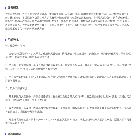
设备概述
产品背景介绍：当前具身智能教育领域，传统设备深陷“工业级门槛高”“玩具级无开发价值”困境：工业级设备操作复
杂、接口封闭，不适配教学场景；玩具级设备硬件性能薄弱，缺乏深度开发空间。华清远见依托多年教育课程积淀，
联合智元机器人在机器人硬件与AI技术的研发优势，整合多关节驱动、高性能边缘计算等核心器件技术，打造灵犀X2
教育版机器人。产品以开放架构打破技术壁垒，用“硬件可操作、软件可开发”特性，填补专业教育设备空白，为高校
提供适配教学与科研的专属解决方案。
产品特色
一、核心硬件架构：
1、运动控制适配教学：多关节模块化设计支持独立 / 协同驱动，含扭矩调节、安全防护，既降低操作风险，又保留底
层接口，适配步态规划等教学与进阶开发。
2、感知与计算支撑学习：集成多类传感器供数据采集，搭配高性能边缘计算单元，可本地运行 AI 算法，助力理解 “感
知 - 决策 - 执行” 逻辑，满足目标识别等教学需求。
3、交互设计贴合实训：简化连接调试，配可视化指示灯与便捷接口，强化物理防护，适配高校多人高频实训场景，提
升教学易用性。
二、软件与开发环境：
1、开发权限与文档完备：开放全链路权限，提供标准化教学级文档与 API，覆盖底层控制到上层 AI 开发，支持自定义
动作、模型与交互逻辑，降低开发门槛。
2、软件功能与工具实用：内置具身智能算法框架，支持避障、抓取等开发；可视化调试工具可实时监控关节、传感器
与算法状态，适配教学与开发需求。
3、开发环境兼容性强：兼容 Python/C++、ROS 生态及主流 AI 框架，满足基础编程到高阶算法研发，适配高校不同课
程体系的教学设置。
系统结构图