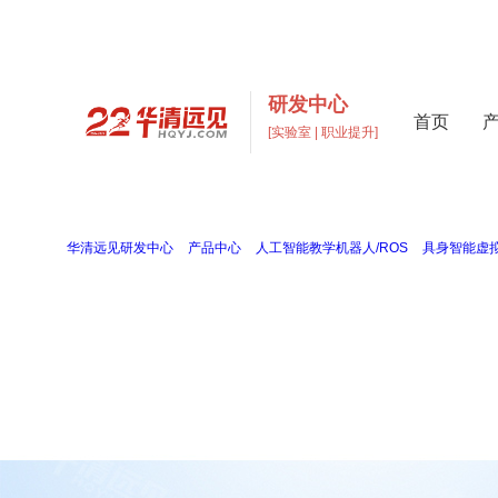
研发中心
首页
[实验室 | 职业提升]
高校实验室建设与元宇宙数
打造支撑“教学+科研+创新”多层次高校实验室一站式解
当前位置：
华清远见研发中心
>
产品中心
>
人工智能教学机器人/ROS
>
具身智能虚
具身智能/机器人虚拟仿真系统
FS_EISIM
打通算法与机械硬件壁垒的数字孪生教研平台，构建全链路知识体系。平台集成机器
器人、机械臂教学实训研发。